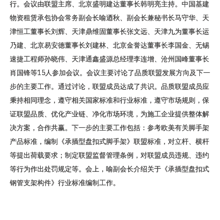
行。会议由联盟主席、北京盛明建达董事长韩明亮主持。中国基建
物资租赁承包协会常务副会长喻迺秋、副会长兼秘书长马守华、天
津恒工董事长刘辉、天津鼎维固董事长张文远、天津九为董事长运
乃建、北京易安德董事长刘建林、北京金誉达董事长李国金、无锡
速捷工程师孙晓伟、天津通鑫盛源总经理李连增、沧州国峰董事长
肖国锋等15人参加会议。会议主要讨论了品质联盟发展方向及下一
步的主要工作。通过讨论，联盟成员达成了共识。品质联盟成员应
秉持相同理念，遵守相关国家标准和行业标准，遵守市场规则，保
证联盟品质、优化产业链、净化市场环境，为施工企业提供整体解
决方案，合作共赢。下一步的主要工作包括：参考欧美有关脚手架
产品标准，编制《承插型盘扣式脚手架》联盟标准，对立杆、横杆
等提出荷载要求；制定联盟监督管理条例，对联盟成员违规、违约
等行为作出处罚规定等。会上，喻副会长介绍关于《承插型盘扣式
钢管支架构件》行业标准编制工作。