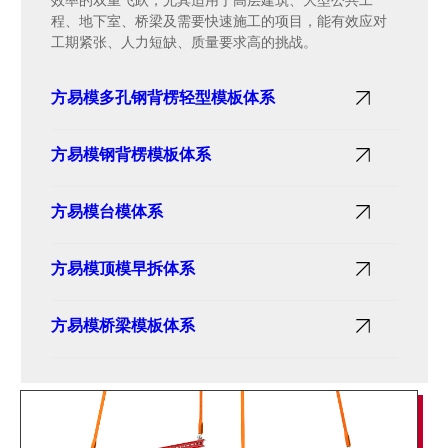
效率的双重飞跃，尤其适用于高层建筑、大型公共工
程、地下室、桥梁及需要快速施工的项目，能有效应对
工期紧张、人力短缺、质量要求高的挑战。
方易模多孔钢背楞轻型模板体系
方易模钢背楞模板体系
方易模多孔钢背楞轻型模板体系（Finewaler Light
Forming System）体系专为全球墙柱侧模设计，采用
方易模台模体系
Q355 高强钢与热镀锌工艺，在减重的同时大幅提升
方易模钢背楞模板体系（Finewaler Forming System​
耐腐蚀性。
）是一款组合式、可预装配模板系统。其设计兼具高
方易模顶模早拆体系
度灵活性与适应性，能够通过定制化的构件、形状、
方易模台模体系（Finetable Slab Forming System）
尺寸、对拉螺栓孔布局及面板饰面，精准满足各类施
是鼎维固工程师针对顶板混凝土浇筑施工专项研发的
工任务与项目需求。
方易模桥梁模板体系
一套模板与支撑一体化系统解决方案。该体系具备装
方易模顶模早拆体系（Fineslab Early-Stripping
拆便捷、移位灵活、调整高效等特点，能够有效帮助
Forming System）以革新设计简化复杂楼板施工。它
项目在成本控制与施工效率之间实现最优平衡。
广泛适配各类楼层高度与板厚，全程无需机械吊装，
桥梁施工的挑战各异——无论是跨度、工序，还是复
人力即可快速完成组装。体系核心的智能早拆方案，
杂的地形与周边环境，都直接影响着模架方案的选
能显著提升模板周转效率，从而实现材料与人工成本
择。方易模桥梁模板体系（Finebridge Forming
的双重优化，较传统支撑体系性价比尤为突出。