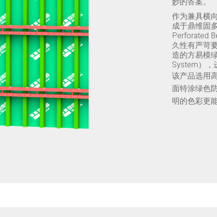
妙的答案。
作为兼具横
成于鼎维固多
Perfora
久性有严苛
造的方易模绿铝梁
System
该产品选用
面特涂绿色
明的色彩更