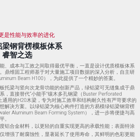
更是性能与效率的进化
铝梁钢背楞模板体系
，睿智之选
能、成本与工效之间取得最优平衡，一直是设计优质模板体系
。鼎维固工程师基于对大量施工项目数据的深入分析，自主研
uminum Beam H100），为此提供了一个精妙的答案。
板托梁与竖向次龙骨功能的创新产品，绿铝梁可无缝集成于鼎
直接替代“小能手”镶木多孔钢梁（Buster Perforated
场上通用的H20木梁，专为对施工效率和结构耐久性有严苛要求的
想解决方案。以绿铝梁为核心构件打造的方易模绿铝梁钢背楞
ler Aluminum Beam Forming System），进一步将便捷与高
平。
度铝合金材料，以更轻的自重实现更高的承载性能；表面特涂
仅增强了耐腐蚀性，显著延长了使用寿命，其鲜明的色彩更能