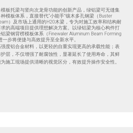
向模板托梁与竖向次龙骨功能的创新产品，绿铝梁可无缝集
种模板体系，直接替代“小能手”镶木多孔钢梁（Buster
ted Beam）及市场上通用的H20木梁，专为对施工效率和结构耐
要求的高端项目提供理想解决方案。以绿铝梁为核心构件打
钢背楞模板体系（Finewaler Aluminum Beam Forming
），进一步将便捷与高效提升至全新水平。
高强度铝合金材料，以更轻的自重实现更高的承载性能；表
防护层，不仅增强了耐腐蚀性，显著延长了使用寿命，其鲜
能为施工现场提供清晰的视觉区分，有效提升操作安全性。