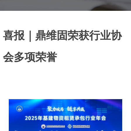
喜报｜鼎维固荣获行业协
会多项荣誉